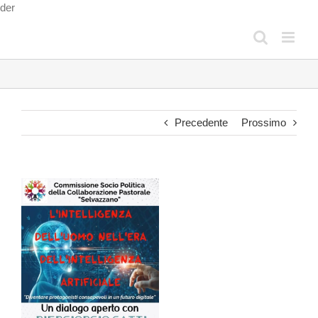
Salta
der
al
contenuto
Precedente
Prossimo
Ingrandisci
immagine