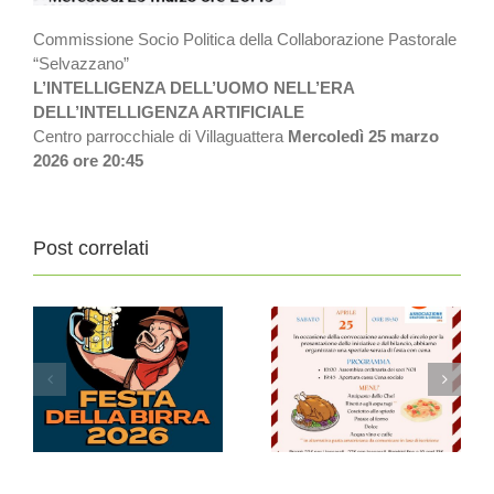
Commissione Socio Politica della Collaborazione Pastorale
“Selvazzano”
L’INTELLIGENZA DELL’UOMO NELL’ERA
DELL’INTELLIGENZA ARTIFICIALE
Centro parrocchiale di Villaguattera
Mercoledì 25 marzo
2026 ore 20:45
Post correlati
SPRING DINNER
26
Festa del Circolo NOI
2026