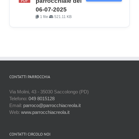
parrocchiale del
06-07-2025
1 file
521.11 KB
CONTATTI PARROCCHIA
Via Molini, 43 - 35030 Saccolongo (PD)
Telefono:
049 8015128
Email:
parroco@parrocchiacreola.it
Web:
www.parrocchiacreola.it
CONTATTI CIRCOLO NOI