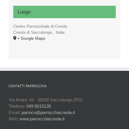
Luogo
Centro Parrocchiale di Creola
Creola di Saccolongo
,
Italia
+ Google Maps
CONTATTI PARROCCHIA
Via Molini, 43 - 35030 Saccolongo (PD)
Telefono:
049 8015128
Email:
parroco@parrocchiacreola.it
Web:
www.parrocchiacreola.it