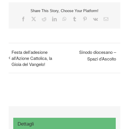
Share This Story, Choose Your Platform!
Facebook
X
Reddit
LinkedIn
WhatsApp
Tumblr
Pinterest
Vk
Email
Festa dell’adesione
Sinodo diocesano –
all’Azione Cattolica, la
Spazi d’Ascolto
Gioia del Vangelo!
Dettagli