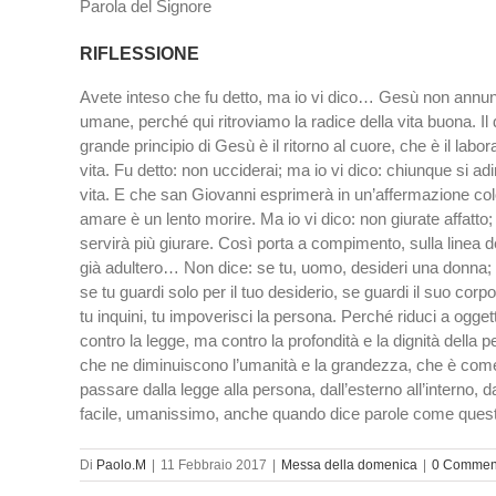
Parola del Signore
RIFLESSIONE
Avete inteso che fu detto, ma io vi dico… Ge­sù non annun
umane, perché qui ritroviamo la radice della vita buona. Il 
grande principio di Gesù è il ritorno al cuore, che è il labo
vita. Fu detto: non ucciderai; ma io vi dico: chiunque si ad
vita. E che san Giovanni esprimerà in un’affermazione col
amare è un lento morire. Ma io vi dico: non giurate affatto; 
servirà più giurare. Così porta a compimento, sulla linea d
già adultero… Non dice: se tu, uomo, desideri una donna; se
se tu guardi solo per il tuo desiderio, se guardi il suo corpo
tu inquini, tu impoverisci la persona. Perché riduci a ogget
contro la legge, ma contro la profondità e la dignità dell
che ne dimi­nuiscono l’umanità e la gran­dezza, che è come
passare dalla legge alla persona, dall’esterno all’interno, da
facile, umanissimo, anche quando dice parole come queste,
Di
Paolo.M
|
11 Febbraio 2017
|
Messa della domenica
|
0 Commen