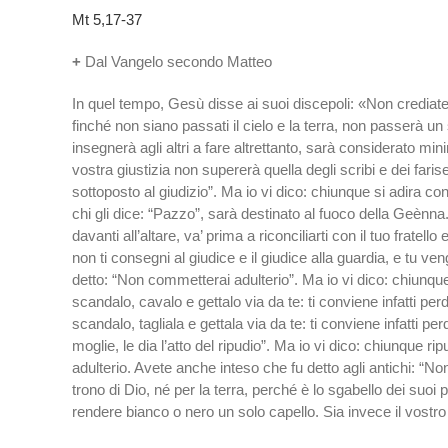
Mt 5,17-37
+
Dal Vangelo secondo Matteo
In quel tempo, Gesù disse ai suoi discepoli: «Non crediate 
finché non siano passati il cielo e la terra, non passerà un
insegnerà agli altri a fare altrettanto, sarà considerato mini
vostra giustizia non supererà quella degli scribi e dei faris
sottoposto al giudizio”. Ma io vi dico: chiunque si adira con
chi gli dice: “Pazzo”, sarà destinato al fuoco della Geènna. S
davanti all’altare, va’ prima a riconciliarti con il tuo frate
non ti consegni al giudice e il giudice alla guardia, e tu veng
detto: “Non commetterai adulterio”. Ma io vi dico: chiunqu
scandalo, cavalo e gettalo via da te: ti conviene infatti p
scandalo, tagliala e gettala via da te: ti conviene infatti p
moglie, le dia l’atto del ripudio”. Ma io vi dico: chiunque r
adulterio. Avete anche inteso che fu detto agli antichi: “Non 
trono di Dio, né per la terra, perché è lo sgabello dei suo
rendere bianco o nero un solo capello. Sia invece il vostro pa