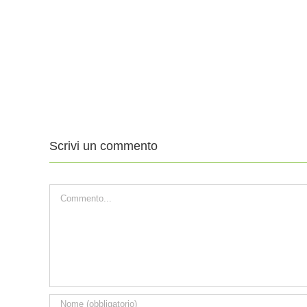
11
4
Agosto
Ago
2019
201
XIX
XVII
DOMENICA
DO
DEL
DE
TEMPO
TE
ORDINARIO
ORD
Scrivi un commento
Commento