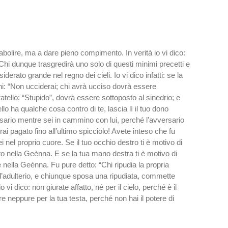
abolire, ma a dare pieno compimento. In verità io vi dico:
 Chi dunque trasgredirà uno solo di questi minimi precetti e
derato grande nel regno dei cieli. Io vi dico infatti: se la
ichi: “Non ucciderai; chi avrà ucciso dovrà essere
fratello: “Stupido”, dovrà essere sottoposto al sinedrio; e
ello ha qualche cosa contro di te, lascia lì il tuo dono
avversario mentre sei in cammino con lui, perché l’avversario
vrai pagato fino all’ultimo spicciolo! Avete inteso che fu
nel proprio cuore. Se il tuo occhio destro ti è motivo di
ato nella Geènna. E se la tua mano destra ti è motivo di
re nella Geènna. Fu pure detto: “Chi ripudia la propria
e all’adulterio, e chiunque sposa una ripudiata, commette
vi dico: non giurate affatto, né per il cielo, perché è il
e neppure per la tua testa, perché non hai il potere di