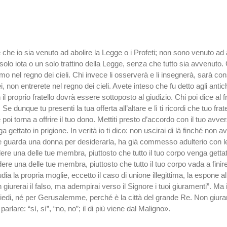
che io sia venuto ad abolire la Legge o i Profeti; non sono venuto ad 
 solo iota o un solo trattino della Legge, senza che tutto sia avvenuto.
mo nel regno dei cieli. Chi invece li osserverà e li insegnerà, sarà consi
ei, non entrerete nel regno dei cieli. Avete inteso che fu detto agli ant
 il proprio fratello dovrà essere sottoposto al giudizio. Chi poi dice al 
e dunque tu presenti la tua offerta all’altare e lì ti ricordi che tuo frat
llo e poi torna a offrire il tuo dono. Mettiti presto d’accordo con il tuo 
a gettato in prigione. In verità io ti dico: non uscirai di là finché non a
e guarda una donna per desiderarla, ha già commesso adulterio con lei 
erdere una delle tue membra, piuttosto che tutto il tuo corpo venga gett
erdere una delle tue membra, piuttosto che tutto il tuo corpo vada a fini
ipudia la propria moglie, eccetto il caso di unione illegittima, la espon
giurerai il falso, ma adempirai verso il Signore i tuoi giuramenti”. Ma io 
i piedi, né per Gerusalemme, perché è la città del grande Re. Non giurar
rlare: “sì, sì”, “no, no”; il di più viene dal Maligno».