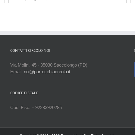
CONTATTI CIRCOLO NOI
Via Molini, 45 - 35030 Saccolongo (PD)
Email:
noi@parrocchiacreola.it
CODICE FISCALE
Cod. Fisc. – 92283920285