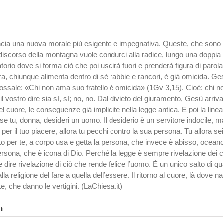
cia una nuova morale più esigen­te e impegnativa. Queste, che sono tr
discorso della montagna vuole condurci alla radice, lungo una doppia dire
ratorio dove si forma ciò che poi uscirà fuori e prenderà figura di parola
ira, chiunque alimenta dentro di sé rabbie e rancori, è già omicida. Ges
ossale: «Chi non ama suo fratello è omicida» (1Gv 3,15). Cioè: chi n
il vostro dire sia sì, sì; no, no. Dal divieto del giuramento, Gesù arri
el cuore, le conseguenze già implicite nella legge antica. E poi la lin
 tu, donna, desideri un uomo. Il desiderio è un servitore indocile, ma
 per il tuo piacere, allora tu pecchi contro la sua persona. Tu allora sei 
to per te, a corpo usa e getta la persona, che invece è abisso, ocea­no,
a persona, che è icona di Dio. Perché la legge è sempre ri­velazione d
 dire rivelazione di ciò che rende felice l’uomo. È un unico salto di q
lla religione del fare a quella dell’essere. Il ritorno al cuore, là dove 
 che danno le vertigini. (LaChiesa.it)
ti