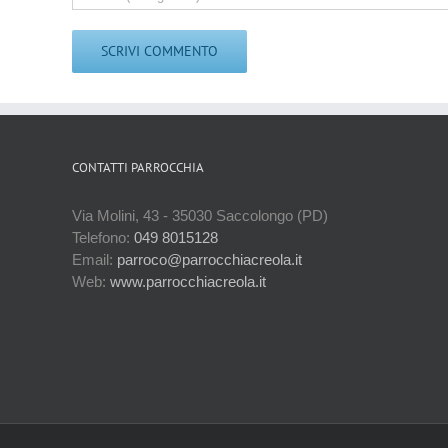
CONTATTI PARROCCHIA
Via Molini, 43 - 35030 Saccolongo (PD)
Telefono:
049 8015128
Email:
parroco@parrocchiacreola.it
Web:
www.parrocchiacreola.it