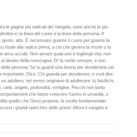
a le pagine più radicali del Vangelo, sono anche le più
ttrice: la linea del cuore e la linea della persona. Il
, gesto, atto. È necessario guarire il cuore per guarire la
ù risale alla radice prima, a ciò che genera la morte o la
on ama uccide. Non amare qualcuno è togliergli vita; non
va al divieto della menzogna. Di’ la verità sempre, e non
ea della persona: Se tu guardi una donna per desiderarla sei
 importante. Dice: Chi guarda per deside­rare, e vuol dire:
un adultero, nel senso originario di adulterare: tu falsifichi,
 cielo, angelo, profondità, vertigine. Pecchi non tanto
ei comportamenti che fanno crescere l’uomo in umanità, o
ualità quello che Gesù propone, la svolta fondamentale:
nascono i grandi «perché» delle azioni. Allora il vangelo è