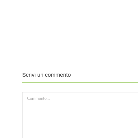
11
4
Agosto
Ago
2019
201
XIX
XVII
DOMENICA
DO
DEL
DE
TEMPO
TE
ORDINARIO
ORD
Scrivi un commento
Commento