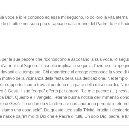
a voce e io le conosco ed esse mi seguono. Io do loro la vita eterna
nde di tutti e nessuno può strapparle dalla mano del Padre. Io e il P
n per le sue pecore che riconoscono e ascoltano la sua voce, lo seguo
amore col Signore. L’ascolto implica la sequela, l’azione e l’impegno. So
che davanti alle tempeste. Chi appartiene al gregge riconosce la voce 
 motivo della vicinanza della festa della sua dedicazione. Nel tempio Ge
uesto rapporto l’uomo trova il perdono e la pace della misericordia. Noi
o è Gesù, il suo “corpo” offerto per amore. “Le mie pecore (…) nessu
a Dio”. Questo è il Vangelo, l’eterna buona notizia dell’immenso dono d
role di Gesù: “Io do loro la vita eterna e non andranno perdute in etern
 siamo una cosa sola”. Da questa luce sulla Trinità, irradia il desider
 nasce dall’intimo di Dio che è Padre di tutti. Un solo Dio, padre, e tutti