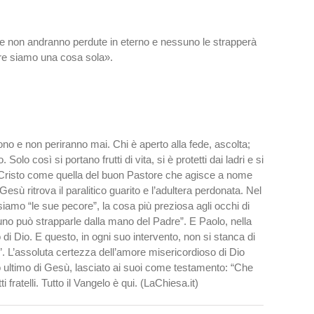
 e non andranno perdute in eterno e nessuno le strapperà
adre siamo una cosa sola».
no e non periranno mai. Chi è aperto alla fede, ascolta;
lo così si portano frutti di vita, si è protetti dai ladri e si
di Cristo come quella del buon Pastore che agisce a nome
sù ritrova il paralitico guarito e l’adultera perdonata. Nel
 siamo “le sue pecore”, la cosa più preziosa agli occhi di
no può strapparle dalla mano del Padre”. E Paolo, nella
i Dio. E questo, in ogni suo intervento, non si stanca di
o”. L’assoluta certezza dell’amore misericordioso di Dio
io ultimo di Gesù, lasciato ai suoi come testamento: “Che
 fratelli. Tutto il Vangelo è qui. (LaChiesa.it)