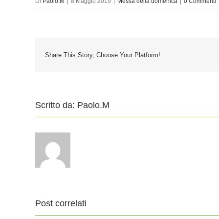
Di
Paolo.M
|
8 Maggio 2019
|
Messa della domenica
|
0 Commenti
Share This Story, Choose Your Platform!
Scritto da:
Paolo.M
Post correlati