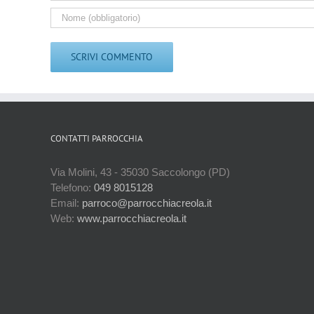
CONTATTI PARROCCHIA
Via Molini, 43 - 35030 Saccolongo (PD)
Telefono:
049 8015128
Email:
parroco@parrocchiacreola.it
Web:
www.parrocchiacreola.it