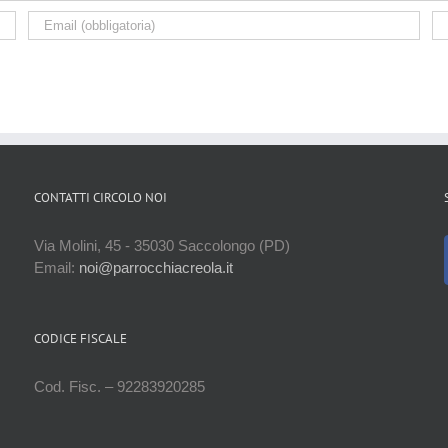
CONTATTI CIRCOLO NOI
Via Molini, 45 - 35030 Saccolongo (PD)
Email:
noi@parrocchiacreola.it
CODICE FISCALE
Cod. Fisc. – 92283920285