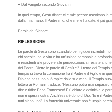
+
Dal Vangelo secondo Giovanni
In quel tempo, Gesù disse: «Le mie pecore ascoltano la mi
dalla mia mano. Il Padre mio, che me le ha date, è più gra
Parola del Signore
RIFLESSIONE
Le parole di Gesù sono scandalo per i giudei increduli; no
chi ascolta, ha la vita e ha un’unione personale e profonda d’
è resistenti alle prove e alle persecuzioni; si resiste an
del Padre. Dietro le parole di Gesù c’è il tema del Tempio a
tempio si trova la comunione fra il Padre e il Figlio e in q
Dio che nessuno può rapire dalle sue mani. Il Tempio nuov
lettera ai Romani, traduce: “Nessuno potrà mai separarci d
dire e ridire Papa Francesco! Più chiare e definitive le pa
non è opera nostra. Anch’essa è dono di Dio. “Io e il Padre
tutti siano uno”. La fraternità universale non è utopia perché