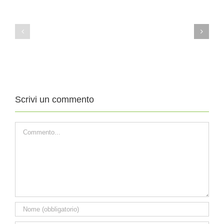
11
4
Agosto
Agosto
2019
2019
XIX
XVIII
DOMENICA
DOMENICA
DEL
DEL
TEMPO
TEMPO
ORDINARIO
ORDINARIO
Scrivi un commento
Commento