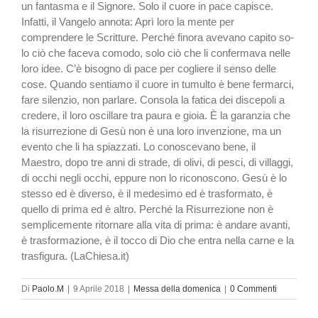
un fantasma e il Signore. Solo il cuore in pace capisce.
Infatti, il Vangelo an­nota: Aprì loro la mente per
comprendere le Scritture. Per­ché finora avevano capito so­
lo ciò che faceva comodo, so­lo ciò che li confermava nel­le
loro idee. C’è bisogno di pa­ce per cogliere il senso delle
cose. Quando sentiamo il cuore in tumulto è bene fer­marci,
fare silenzio, non par­lare. Consola la fatica dei disce­poli a
credere, il loro oscillare tra paura e gioia. È la garan­zia che
la risurrezione di Ge­sù non è una loro invenzione, ma un
evento che li ha spiaz­zati. Lo conoscevano bene, il
Maestro, dopo tre anni di stra­de, di olivi, di pesci, di villag­gi,
di occhi negli occhi, eppu­re non lo riconoscono. Gesù è lo
stesso ed è diverso, è il medesimo ed è trasformato, è
quello di prima ed è altro. Per­ché la Risurrezione non è
semplicemente ritornare alla vita di prima: è andare avan­ti,
è trasformazione, è il tocco di Dio che entra nella carne e la
trasfigura. (LaChiesa.it)
Di
Paolo.M
|
9 Aprile 2018
|
Messa della domenica
|
0 Commenti