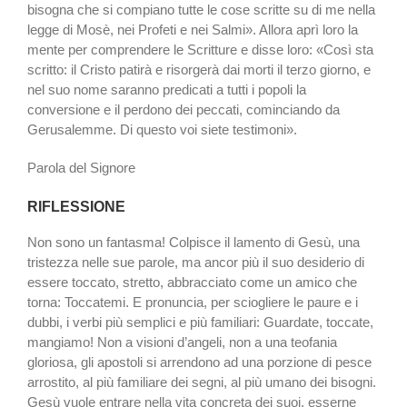
bisogna che si compiano tutte le cose scritte su di me nella
legge di Mosè, nei Profeti e nei Salmi». Allora aprì loro la
mente per comprendere le Scritture e disse loro: «Così sta
scritto: il Cristo patirà e risorgerà dai morti il terzo giorno, e
nel suo nome saranno predicati a tutti i popoli la
conversione e il perdono dei peccati, cominciando da
Gerusalemme. Di questo voi siete testimoni».
Parola del Signore
RIFLESSIONE
Non sono un fanta­sma! Colpisce il la­mento di Gesù, una
tristezza nelle sue parole, ma ancor più il suo desiderio di
essere toccato, stretto, ab­bracciato come un amico che
torna: Toccatemi. E pronun­cia, per sciogliere le paure e i
dubbi, i verbi più semplici e più familiari: Guardate, toc­cate,
mangiamo! Non a visio­ni d’angeli, non a una teofa­nia
gloriosa, gli apostoli si ar­rendono ad una porzione di pesce
arrostito, al più fami­liare dei segni, al più umano dei bisogni.
Gesù vuole en­trare nella vita concreta dei suoi, esserne