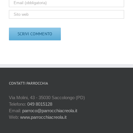
CONTATTI PARROCCHIA
Via Molini, 43 - 35030 Saccolongo (PD)
Telefono:
049 8015128
Email:
parroco@parrocchiacreola.it
Web:
www.parrocchiacreola.it