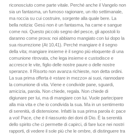
riconosciuto co­me parte vitale. Perché anche il Vangelo non
sia un fanta­sma, un fumoso ragionare, un rito settimanale,
ma roccia su cui costruire, sorgente alla quale bere. La
bella notizia: Gesù non è un fantasma, ha carne e sangue
come noi. Questo piccolo segno del pe­sce, gli apostoli lo
daranno come prova: noi abbiamo mangiato con lui dopo la
sua risurrezione (At 10,41). Perché mangiare è il segno
della vita; mangiare insieme è il segno più eloquente di una
comu­nione ritrovata, che lega in­sieme e custodisce e
accresce le vite, figlio delle nostre pau­re o delle nostre
speranze. Il Risorto non avanza richie­ste, non detta ordini.
La sua prima offerta è «stare in mez­zo» ai suoi, riannodare
la co­munione di vita. Viene e con­divide pane, sguardi,
amici­zia, parola. Non chiede, rega­la. Non chiede di
digiunare per lui, ma di mangiare con lui. Vuole partecipare
alla mia vita e che io condivida la sua. Ma in un sentimento
di sere­nità, di distensione. Infatti la sua prima parola è: pace
a voi! Pace, che è il rias­sunto dei doni di Dio. È la se­renità
dello spirito che ci per­mette di capirci, di fare luce nei nostri
rapporti, di vedere il sole più che le ombre, di di­stinguere tra