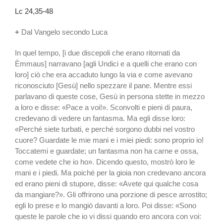
Lc 24,35-48
+
Dal Vangelo secondo Luca
In quel tempo, [i due discepoli che erano ritornati da
Èmmaus] narravano [agli Undici e a quelli che erano con
loro] ciò che era accaduto lungo la via e come avevano
riconosciuto [Gesù] nello spezzare il pane. Mentre essi
parlavano di queste cose, Gesù in persona stette in mezzo
a loro e disse: «Pace a voi!». Sconvolti e pieni di paura,
credevano di vedere un fantasma. Ma egli disse loro:
«Perché siete turbati, e perché sorgono dubbi nel vostro
cuore? Guardate le mie mani e i miei piedi: sono proprio io!
Toccatemi e guardate; un fantasma non ha carne e ossa,
come vedete che io ho». Dicendo questo, mostrò loro le
mani e i piedi. Ma poiché per la gioia non credevano ancora
ed erano pieni di stupore, disse: «Avete qui qualche cosa
da mangiare?». Gli offrirono una porzione di pesce arrostito;
egli lo prese e lo mangiò davanti a loro. Poi disse: «Sono
queste le parole che io vi dissi quando ero ancora con voi: