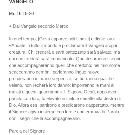
VANGELO
Mc 16,15-20
+
Dal Vangelo secondo Marco
In quel tempo, [Gesù apparve agli Undici] e disse loro:
«Andate in tutto il mondo e proclamate il Vangelo a ogni
creatura. Chi crederà e sarà battezzato sarà salvato, ma
chi non crederà sarà condannato. Questi saranno i segni
che accompagneranno quelli che credono: nel mio nome
scacceranno demòni, parleranno lingue nuove,
prenderanno in mano serpenti e, se berranno qualche
veleno, non recherà loro danno; imporranno le mani ai
malati e questi guariranno». Il Signore Gesù, dopo aver
parlato con loro, fu elevato in cielo e sedette alla destra di
Dio. Allora essi partirono e predicarono dappertutto, mentre
il Signore agiva insieme con loro e confermava la Parola
con i segni che la accompagnavano.
Parola del Signore