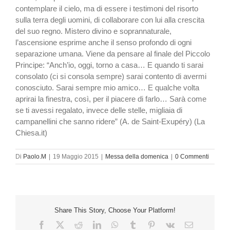
contemplare il cielo, ma di essere i testimoni del risorto
sulla terra degli uomini, di collaborare con lui alla crescita
del suo regno. Mistero divino e soprannaturale,
l’ascensione esprime anche il senso profondo di ogni
separazione umana. Viene da pensare al finale del Piccolo
Principe: “Anch’io, oggi, torno a casa… E quando ti sarai
consolato (ci si consola sempre) sarai contento di avermi
conosciuto. Sarai sempre mio amico… E qualche volta
aprirai la finestra, così, per il piacere di farlo… Sarà come
se ti avessi regalato, invece delle stelle, migliaia di
campanellini che sanno ridere” (A. de Saint-Exupéry) (La
Chiesa.it)
Di
Paolo.M
|
19 Maggio 2015
|
Messa della domenica
|
0 Commenti
Share This Story, Choose Your Platform!
Facebook
X
Reddit
LinkedIn
WhatsApp
Tumblr
Pinterest
Vk
Email