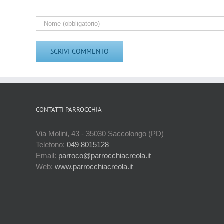
CONTATTI PARROCCHIA
Via Molini, 43 - 35030 Saccolongo (PD)
Telefono:
049 8015128
Email:
parroco@parrocchiacreola.it
Web:
www.parrocchiacreola.it