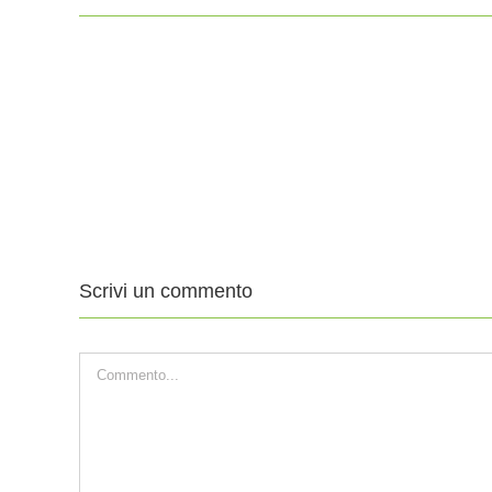
11
4
Agosto
Ago
2019
201
XIX
XVII
DOMENICA
DO
DEL
DE
TEMPO
TE
ORDINARIO
ORD
Scrivi un commento
Commento