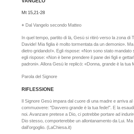
VANGELO
Mt 15,21-28
+
Dal Vangelo secondo Matteo
In quel tempo, partito di là, Gesù si ritirò verso la zona d
Davide! Mia figlia è molto tormentata da un demonio». Ma eg
dietro gridando!». Egli rispose: «Non sono stato mandato se
egli rispose: «Non è bene prendere il pane dei figli e getta
padroni». Allora Gesù le replicò: «Donna, grande è la tua f
Parola del Signore
RIFLESSIONE
Il Signore Gesù impara dal cuore di una madre e arriva al cu
commuovere: “Davvero grande è la tua fede!”. E la esaudisc
noi. Avanzare pretese a Dio, ci potrebbe portare ad indurire
Dio stesso, comporterebbe un allontanamento da Lui. Ma b
dall’orgoglio. (LaChiesa.it)