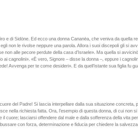
i Tiro e di Sidòne. Ed ecco una donna Cananèa, che veniva da quella regi
li non le rivolse neppure una parola. Allora i suoi discepoli gli si av
 non alle pecore perdute della casa d’Israele». Ma quella si avvicinò 
rlo ai cagnolini». «È vero, Signore – disse la donna –, eppure i cagnoli
ede! Avvenga per te come desideri». E da quell’istante sua figlia fu gua
ore del Padre! Si lascia interpellare dalla sua situazione concreta, pie
e nella richiesta fatta. Ora, l’esempio di questa donna, di cui non s
 il cuore; lasciarsi offendere dal male e dalla sofferenza della vita pe
ussare con forza, determinazione e fiducia per chiedere la salvezza