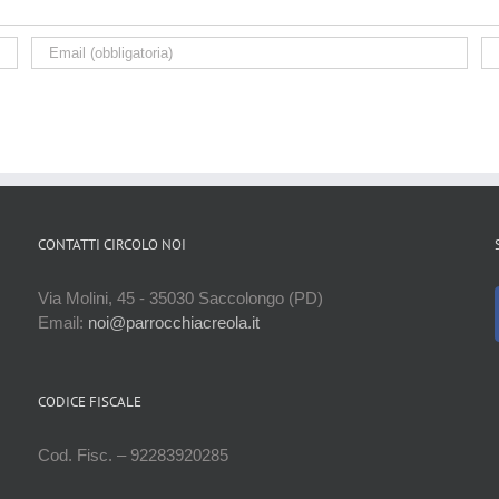
CONTATTI CIRCOLO NOI
Via Molini, 45 - 35030 Saccolongo (PD)
Email:
noi@parrocchiacreola.it
CODICE FISCALE
Cod. Fisc. – 92283920285