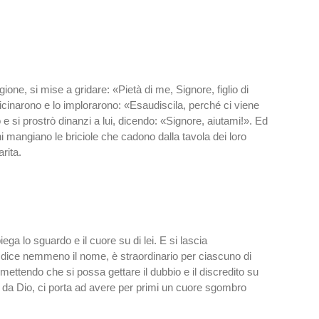
one, si mise a gridare: «Pietà di me, Signore, figlio di
vicinarono e lo implorarono: «Esaudiscila, perché ci viene
e si prostrò dinanzi a lui, dicendo: «Signore, aiutami!». Ed
ni mangiano le briciole che cadono dalla tavola dei loro
rita.
ga lo sguardo e il cuore su di lei. E si lascia
i dice nemmeno il nome, è straordinario per ciascuno di
rmettendo che si possa gettare il dubbio e il discredito su
 da Dio, ci porta ad avere per primi un cuore sgombro