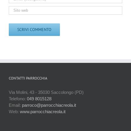
CONTATTI PARROCCHIA
Via Molini, 43 - 35030 Saccolongo (PD)
Telefono:
049 8015128
Email:
parroco@parrocchiacreola.it
Web:
www.parrocchiacreola.it