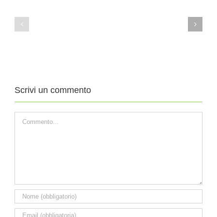
11
4
Agosto
Agosto
2019
2019
XIX
XVIII
DOMENICA
DOMENICA
DEL
DEL
TEMPO
TEMPO
ORDINARIO
ORDINARIO
Scrivi un commento
Commento