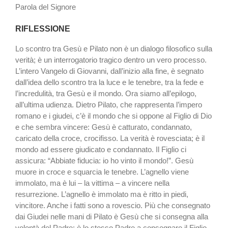
Parola del Signore
RIFLESSIONE
Lo scontro tra Gesù e Pilato non è un dialogo filosofico sulla
verità; è un interrogatorio tragico dentro un vero processo.
L’intero Vangelo di Giovanni, dall’inizio alla fine, è segnato
dall’idea dello scontro tra la luce e le tenebre, tra la fede e
l’incredulità, tra Gesù e il mondo. Ora siamo all’epilogo,
all’ultima udienza. Dietro Pilato, che rappresenta l’impero
romano e i giudei, c’è il mondo che si oppone al Figlio di Dio
e che sembra vincere: Gesù è catturato, condannato,
caricato della croce, crocifisso. La verità è rovesciata; è il
mondo ad essere giudicato e condannato. Il Figlio ci
assicura: “Abbiate fiducia: io ho vinto il mondo!”. Gesù
muore in croce e squarcia le tenebre. L’agnello viene
immolato, ma è lui – la vittima – a vincere nella
resurrezione. L’agnello è immolato ma è ritto in piedi,
vincitore. Anche i fatti sono a rovescio. Più che consegnato
dai Giudei nelle mani di Pilato è Gesù che si consegna alla
volontà del Padre; è lo stesso Padre a consegnare il Figlio