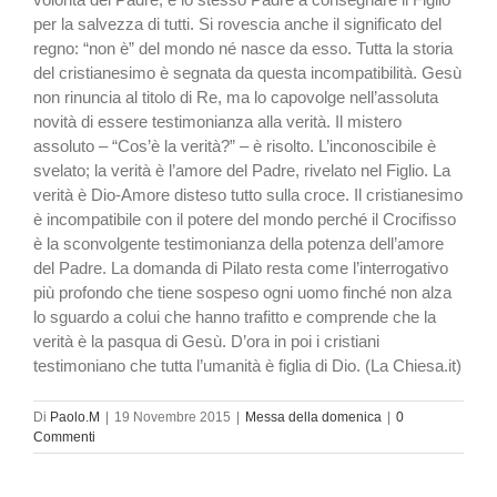
per la salvezza di tutti. Si rovescia anche il significato del
regno: “non è” del mondo né nasce da esso. Tutta la storia
del cristianesimo è segnata da questa incompatibilità. Gesù
non rinuncia al titolo di Re, ma lo capovolge nell’assoluta
novità di essere testimonianza alla verità. Il mistero
assoluto – “Cos’è la verità?” – è risolto. L’inconoscibile è
svelato; la verità è l’amore del Padre, rivelato nel Figlio. La
verità è Dio-Amore disteso tutto sulla croce. Il cristianesimo
è incompatibile con il potere del mondo perché il Crocifisso
è la sconvolgente testimonianza della potenza dell’amore
del Padre. La domanda di Pilato resta come l’interrogativo
più profondo che tiene sospeso ogni uomo finché non alza
lo sguardo a colui che hanno trafitto e comprende che la
verità è la pasqua di Gesù. D’ora in poi i cristiani
testimoniano che tutta l’umanità è figlia di Dio. (La Chiesa.it)
Di
Paolo.M
|
19 Novembre 2015
|
Messa della domenica
|
0
Commenti