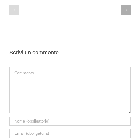
Agosto
Agosto
2019
2019
XIX
XVIII
DOMENICA
DOMENICA
DEL
DEL
TEMPO
TEMPO
ORDINARIO
ORDINARIO
Scrivi un commento
Commento