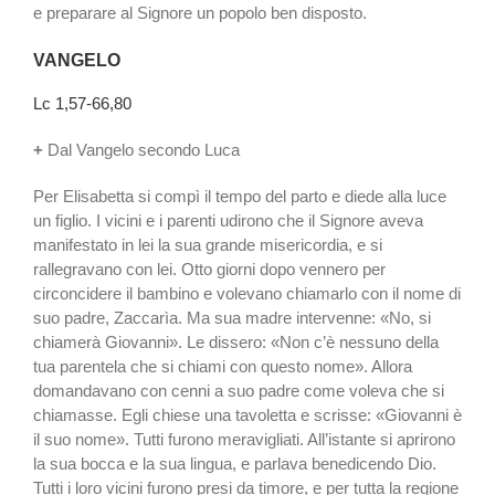
e preparare al Signore un popolo ben disposto.
VANGELO
Lc 1,57-66,80
+
Dal Vangelo secondo Luca
Per Elisabetta si compì il tempo del parto e diede alla luce
un figlio. I vicini e i parenti udirono che il Signore aveva
manifestato in lei la sua grande misericordia, e si
rallegravano con lei. Otto giorni dopo vennero per
circoncidere il bambino e volevano chiamarlo con il nome di
suo padre, Zaccarìa. Ma sua madre intervenne: «No, si
chiamerà Giovanni». Le dissero: «Non c’è nessuno della
tua parentela che si chiami con questo nome». Allora
domandavano con cenni a suo padre come voleva che si
chiamasse. Egli chiese una tavoletta e scrisse: «Giovanni è
il suo nome». Tutti furono meravigliati. All’istante si aprirono
la sua bocca e la sua lingua, e parlava benedicendo Dio.
Tutti i loro vicini furono presi da timore, e per tutta la regione