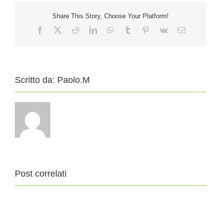
Share This Story, Choose Your Platform!
Facebook
X
Reddit
LinkedIn
WhatsApp
Tumblr
Pinterest
Vk
Email
Scritto da:
Paolo.M
Post correlati
11
4