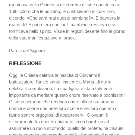
montuosa della Giudea si discorreva di tutte queste cose.
Tutti coloro che le udivano, le custodivano in cuor loro,
dicendo: «Che sarà mai questo bambino?». E davvero la
mano del Signore era con lui. Il bambino cresceva e si
fortificava nello spirito. Visse in regioni deserte fino al giorno
della sua manifestazione a Israele.
Parola del Signore
RIFLESSIONE
Oggi la Chiesa celebra la nascita di Giovanni il
battezzatore, l’unico santo, insieme a Maria, di cui si
celebra il compleanno. La sua figura è stata talmente
importante da meritare questo onore riservato a pochissimi!
Ci sono persone che rendono onore alla razza umana,
uomini e donne che nelle loro scelte e nel loro operato ci
fanno sentire orgogliosi di appartenervi. Giovanni è
sicuramente fra questi: chiamato fin da bambino ad
assumere un ruolo scomodo, quello del profeta, ha vissuto
questo compito con grande serietà, diventando il punto di