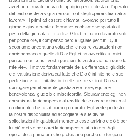
avrebbero trovato un valido appiglio per contestare l’operato
del padrone della vigna nei confronti degli operai chiamati a
lavorarvi. I primi ad essere chiamati lavorano per tutto il
giorno e giustamente affermano: «abbiamo sopportato il
peso della giornata e il caldo». Gli ultimi hanno lavorato solo
per poche ore, il compenso però è uguale per tutti. Qui
scopriamo ancora una volta che le nostre valutazioni non
corrispondono a quelle di Dio: Egli ci ha avvertito: «I miei
pensieri non sono i vostri pensieri, le vostre vie non sono le
mie vie». Il motivo fondamentale della differenza di giudizio
e di valutazione deriva dal fatto che Dio è infinito nelle sue
perfezioni e noi limitatissimi nelle nostre visioni. Dio sa
coniugare perfettamente giustizia e amore, equità e
benevolenza, giudizio e misericordia. Sicuramente egli non
commisura la ricompensa al reddito delle nostre azioni o al
rendimento che ne abbiamo procurato. Egli vede piuttosto
la nostra disponibilità ad accogliere le sue divine
sollecitazioni in qualsiasi momento esse arrivino e ciò è per
lui già motivo per darci la ricompensa tutta intera. Agli
operai della prima ora che protestano perché si ritengono