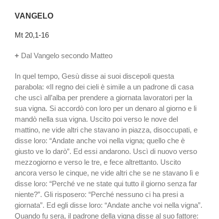
VANGELO
Mt 20,1-16
+
Dal Vangelo secondo Matteo
In quel tempo, Gesù disse ai suoi discepoli questa
parabola: «Il regno dei cieli è simile a un padrone di casa
che uscì all’alba per prendere a giornata lavoratori per la
sua vigna. Si accordò con loro per un denaro al giorno e li
mandò nella sua vigna. Uscito poi verso le nove del
mattino, ne vide altri che stavano in piazza, disoccupati, e
disse loro: “Andate anche voi nella vigna; quello che è
giusto ve lo darò”. Ed essi andarono. Uscì di nuovo verso
mezzogiorno e verso le tre, e fece altrettanto. Uscito
ancora verso le cinque, ne vide altri che se ne stavano lì e
disse loro: “Perché ve ne state qui tutto il giorno senza far
niente?”. Gli risposero: “Perché nessuno ci ha presi a
giornata”. Ed egli disse loro: “Andate anche voi nella vigna”.
Quando fu sera, il padrone della vigna disse al suo fattore: