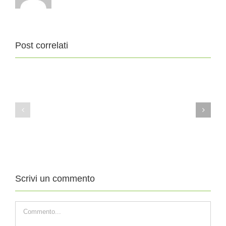
Post correlati
11
4
Agosto
Agosto
2019
2019
XIX
XVIII
DOMENICA
DOMENICA
DEL
DEL
TEMPO
TEMPO
ORDINARIO
ORDINARIO
Scrivi un commento
Commento