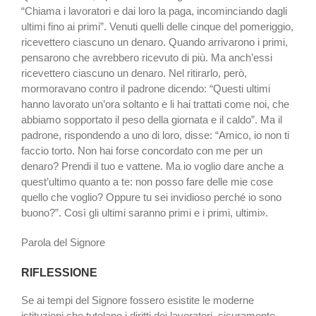
“Chiama i lavoratori e dai loro la paga, incominciando dagli
ultimi fino ai primi”. Venuti quelli delle cinque del pomeriggio,
ricevettero ciascuno un denaro. Quando arrivarono i primi,
pensarono che avrebbero ricevuto di più. Ma anch’essi
ricevettero ciascuno un denaro. Nel ritirarlo, però,
mormoravano contro il padrone dicendo: “Questi ultimi
hanno lavorato un’ora soltanto e li hai trattati come noi, che
abbiamo sopportato il peso della giornata e il caldo”. Ma il
padrone, rispondendo a uno di loro, disse: “Amico, io non ti
faccio torto. Non hai forse concordato con me per un
denaro? Prendi il tuo e vattene. Ma io voglio dare anche a
quest’ultimo quanto a te: non posso fare delle mie cose
quello che voglio? Oppure tu sei invidioso perché io sono
buono?”. Così gli ultimi saranno primi e i primi, ultimi».
Parola del Signore
RIFLESSIONE
Se ai tempi del Signore fossero esistite le moderne
istituzioni che tutelano i diritti dei lavoratori, sicuramente