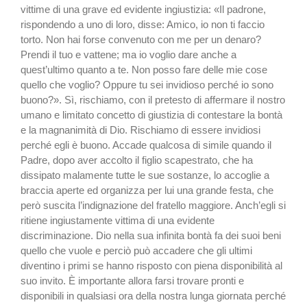
vittime di una grave ed evidente ingiustizia: «Il padrone,
rispondendo a uno di loro, disse: Amico, io non ti faccio
torto. Non hai forse convenuto con me per un denaro?
Prendi il tuo e vattene; ma io voglio dare anche a
quest’ultimo quanto a te. Non posso fare delle mie cose
quello che voglio? Oppure tu sei invidioso perché io sono
buono?». Sì, rischiamo, con il pretesto di affermare il nostro
umano e limitato concetto di giustizia di contestare la bontà
e la magnanimità di Dio. Rischiamo di essere invidiosi
perché egli è buono. Accade qualcosa di simile quando il
Padre, dopo aver accolto il figlio scapestrato, che ha
dissipato malamente tutte le sue sostanze, lo accoglie a
braccia aperte ed organizza per lui una grande festa, che
però suscita l’indignazione del fratello maggiore. Anch’egli si
ritiene ingiustamente vittima di una evidente
discriminazione. Dio nella sua infinita bontà fa dei suoi beni
quello che vuole e perciò può accadere che gli ultimi
diventino i primi se hanno risposto con piena disponibilità al
suo invito. È importante allora farsi trovare pronti e
disponibili in qualsiasi ora della nostra lunga giornata perché