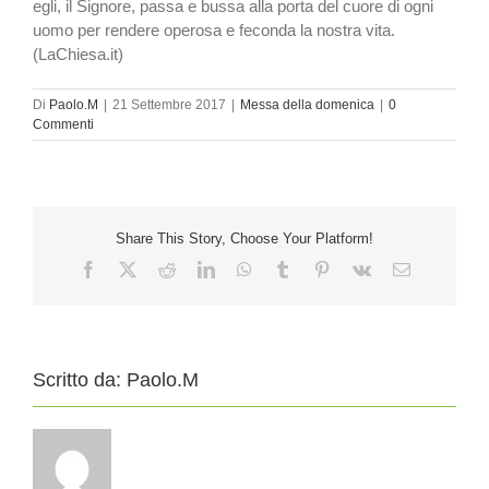
egli, il Signore, passa e bussa alla porta del cuore di ogni
uomo per rendere operosa e feconda la nostra vita.
(LaChiesa.it)
Di
Paolo.M
|
21 Settembre 2017
|
Messa della domenica
|
0
Commenti
Share This Story, Choose Your Platform!
Facebook
X
Reddit
LinkedIn
WhatsApp
Tumblr
Pinterest
Vk
Email
Scritto da:
Paolo.M