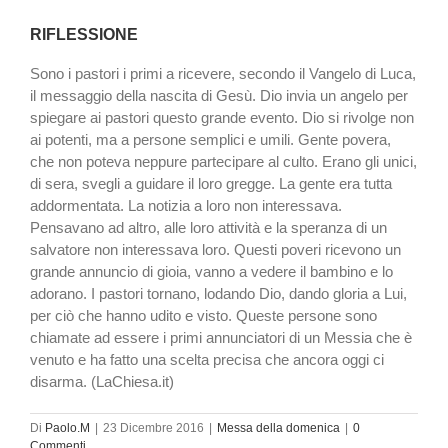
RIFLESSIONE
Sono i pastori i primi a ricevere, secondo il Vangelo di Luca,
il messaggio della nascita di Gesù. Dio invia un angelo per
spiegare ai pastori questo grande evento. Dio si rivolge non
ai potenti, ma a persone semplici e umili. Gente povera,
che non poteva neppure partecipare al culto. Erano gli unici,
di sera, svegli a guidare il loro gregge. La gente era tutta
addormentata. La notizia a loro non interessava.
Pensavano ad altro, alle loro attività e la speranza di un
salvatore non interessava loro. Questi poveri ricevono un
grande annuncio di gioia, vanno a vedere il bambino e lo
adorano. I pastori tornano, lodando Dio, dando gloria a Lui,
per ciò che hanno udito e visto. Queste persone sono
chiamate ad essere i primi annunciatori di un Messia che è
venuto e ha fatto una scelta precisa che ancora oggi ci
disarma. (LaChiesa.it)
Di
Paolo.M
|
23 Dicembre 2016
|
Messa della domenica
|
0
Commenti