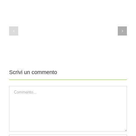
11
4
Agosto
Agosto
2019
2019
XIX
XVIII
DOMENICA
DOMENICA
DEL
DEL
TEMPO
TEMPO
ORDINARIO
ORDINARIO
Scrivi un commento
Commento