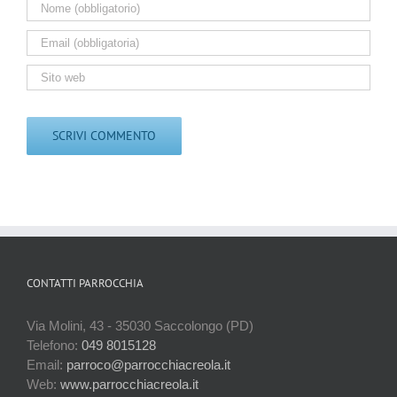
CONTATTI PARROCCHIA
Via Molini, 43 - 35030 Saccolongo (PD)
Telefono:
049 8015128
Email:
parroco@parrocchiacreola.it
Web:
www.parrocchiacreola.it