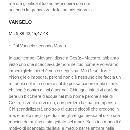
ma ora glorifica il tuo nome e opera con noi
secondo la grandezza della tua misericordia.
VANGELO
Mc 9,38-43,45,47-48
+
Dal Vangelo secondo Marco
In quel tempo, Giovanni disse a Gesù: «Maestro, abbiamo
visto uno che scacciava demòni nel tuo nome e volevamo
impedirglielo, perché non ci seguiva». Ma Gesù disse:
«Non glielo impedite, perché non c’è nessuno che faccia un
miracolo nel mio nome e subito possa parlare male di me:
chi non è contro di noi è per noi. Chiunque infatti vi darà da
bere un bicchiere d’acqua nel mio nome perché siete di
Cristo, in verità io vi dico, non perderà la sua ricompensa.
Chi scandalizzerà uno solo di questi piccoli che credono in
me, è molto meglio per lui che gli venga messa al collo una
macina da mulino e sia gettato nel mare. Se la tua mano ti è
motivo di scandalo, tagliala: è meglio per te entrare nella