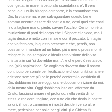
così gettati in mare rispetto allo scandalizzare”. Il vero
bene, a cui nulla bisogna anteporre, è la comunione con
Dio, la vita eterna, e per salvaguardare questo bene
sommo occorre essere disposti a tutto, costi quel che costi,
fino a tagliare mano, piede, cavare l’occhio. Certo, non è la
mutilazione di parti del corpo che il Signore ci chiede, ma il
taglio deciso e netto con il male e con il peccato. Un taglio
che va fatto ora, in questo presente e che, perciò, non
possiamo rimandare ad un futuro più o meno prossimo né
relegare in una semplice e idealizzata visione della vita
cristiana in cui “si dovrebbe ma…”, e che perciò resta solo
una (pia) aspirazione. Se vogliamo davvero dare il nostro
contributo personale per l’edificazione di comunità umane e
cristiane sempre più belle perché conformi al desiderio di
Dio, dobbiamo iniziare oggi, ora, e dobbiamo iniziare da noi,
dalla nostra vita. Oggi dobbiamo lasciarci afferrare da
Cristo, lasciarci amare nel profondo, nella verità di noi
stessi e recidere, tagliare, con tutto ciò che devia le nostre
azioni, il nostro cammino e i nostri desideri verso altre
mete, pericolose per noi e per gli altri. (La Chiesa.it)