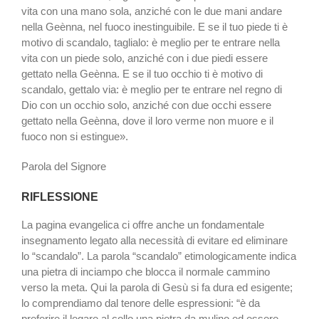
vita con una mano sola, anziché con le due mani andare
nella Geènna, nel fuoco inestinguibile. E se il tuo piede ti è
motivo di scandalo, taglialo: è meglio per te entrare nella
vita con un piede solo, anziché con i due piedi essere
gettato nella Geènna. E se il tuo occhio ti è motivo di
scandalo, gettalo via: è meglio per te entrare nel regno di
Dio con un occhio solo, anziché con due occhi essere
gettato nella Geènna, dove il loro verme non muore e il
fuoco non si estingue».
Parola del Signore
RIFLESSIONE
La pagina evangelica ci offre anche un fondamentale
insegnamento legato alla necessità di evitare ed eliminare
lo “scandalo”. La parola “scandalo” etimologicamente indica
una pietra di inciampo che blocca il normale cammino
verso la meta. Qui la parola di Gesù si fa dura ed esigente;
lo comprendiamo dal tenore delle espressioni: “è da
preferire il legare al collo una pietra da mulino ed essere