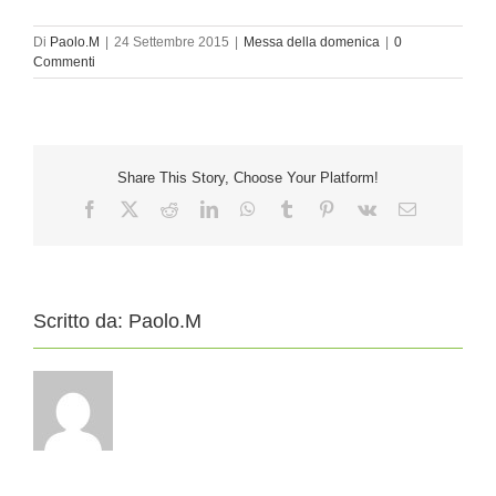
Di
Paolo.M
|
24 Settembre 2015
|
Messa della domenica
|
0
Commenti
Share This Story, Choose Your Platform!
Facebook
X
Reddit
LinkedIn
WhatsApp
Tumblr
Pinterest
Vk
Email
Scritto da:
Paolo.M