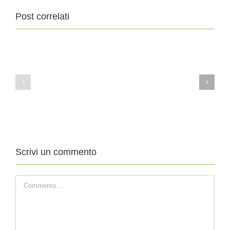
Post correlati
11
4
Agosto
Agosto
2019
2019
XIX
XVIII
DOMENICA
DOMENICA
DEL
DEL
TEMPO
TEMPO
ORDINARIO
ORDINARIO
Scrivi un commento
Commento