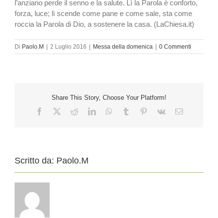
l’anziano perde il senno e la salute. Lì la Parola è conforto,
forza, luce; lì scende come pane e come sale, sta come
roccia la Parola di Dio, a sostenere la casa. (LaChiesa.it)
Di
Paolo.M
|
2 Luglio 2016
|
Messa della domenica
|
0 Commenti
Share This Story, Choose Your Platform!
Facebook
X
Reddit
LinkedIn
WhatsApp
Tumblr
Pinterest
Vk
Email
Scritto da:
Paolo.M