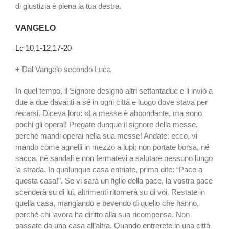
di giustizia è piena la tua destra.
VANGELO
Lc 10,1-12,17-20
+
Dal Vangelo secondo Luca
In quel tempo, il Signore designò altri settantadue e li inviò a
due a due davanti a sé in ogni città e luogo dove stava per
recarsi. Diceva loro: «La messe è abbondante, ma sono
pochi gli operai! Pregate dunque il signore della messe,
perché mandi operai nella sua messe! Andate: ecco, vi
mando come agnelli in mezzo a lupi; non portate borsa, né
sacca, né sandali e non fermatevi a salutare nessuno lungo
la strada. In qualunque casa entriate, prima dite: “Pace a
questa casa!”. Se vi sarà un figlio della pace, la vostra pace
scenderà su di lui, altrimenti ritornerà su di voi. Restate in
quella casa, mangiando e bevendo di quello che hanno,
perché chi lavora ha diritto alla sua ricompensa. Non
passate da una casa all’altra. Quando entrerete in una città