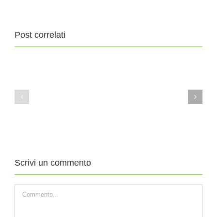
Post correlati
11
4
Agosto
Agosto
2019
2019
XIX
XVIII
DOMENICA
DOMENICA
DEL
DEL
TEMPO
TEMPO
ORDINARIO
ORDINARIO
Scrivi un commento
Commento