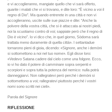
e vi accoglieranno, mangiate quello che vi sarà offerto,
guarite i malati che vi si trovano, e dite loro: “È vicino a voi il
regno di Dio”. Ma quando entrerete in una città e non vi
accoglieranno, uscite sulle sue piazze e dite: “Anche la
polvere della vostra città, che si è attaccata ai nostri piedi,
noi la scuotiamo contro di voi; sappiate però che il regno di
Dio è vicino”. Io vi dico che, in quel giorno, Sòdoma sarà
trattata meno duramente di quella città». I settantadue
tornarono pieni di gioia, dicendo: «Signore, anche i demòni
si sottomettono a noi nel tuo nome». Egli disse loro:
«Vedevo Satana cadere dal cielo come una folgore. Ecco,
io vi ho dato il potere di camminare sopra serpenti e
scorpioni e sopra tutta la potenza del nemico: nulla potrà
danneggiarvi. Non rallegratevi però perché i demòni si
sottomettono a voi; rallegratevi piuttosto perché i vostri
nomi sono scritti nei cieli».
Parola del Signore
RIFLESSIONE