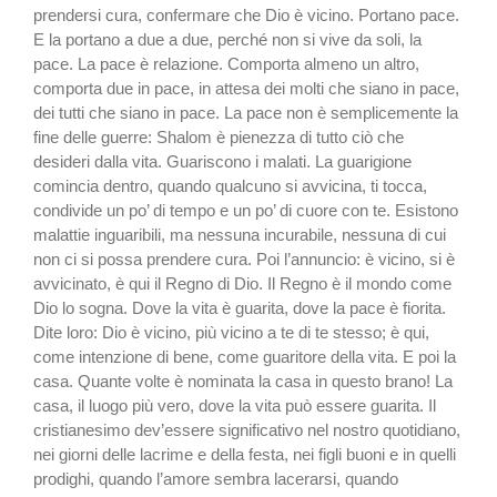
prendersi cura, confermare che Dio è vicino. Portano pace.
E la portano a due a due, perché non si vive da soli, la
pace. La pace è relazione. Comporta almeno un altro,
comporta due in pace, in attesa dei molti che siano in pace,
dei tutti che siano in pace. La pace non è semplicemente la
fine delle guerre: Shalom è pienezza di tutto ciò che
desideri dalla vita. Guariscono i malati. La guarigione
comincia dentro, quando qualcuno si avvicina, ti tocca,
condivide un po’ di tempo e un po’ di cuore con te. Esistono
malattie inguaribili, ma nessuna incurabile, nessuna di cui
non ci si possa prendere cura. Poi l’annuncio: è vicino, si è
avvicinato, è qui il Regno di Dio. Il Regno è il mondo come
Dio lo sogna. Dove la vita è guarita, dove la pace è fiorita.
Dite loro: Dio è vicino, più vicino a te di te stesso; è qui,
come intenzione di bene, come guaritore della vita. E poi la
casa. Quante volte è nominata la casa in questo brano! La
casa, il luogo più vero, dove la vita può essere guarita. Il
cristianesimo dev’essere significativo nel nostro quotidiano,
nei giorni delle lacrime e della festa, nei figli buoni e in quelli
prodighi, quando l’amore sembra lacerarsi, quando