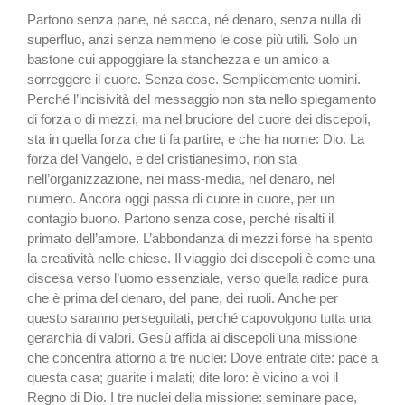
Partono senza pane, né sacca, né denaro, senza nulla di
superfluo, anzi senza nemmeno le cose più utili. Solo un
bastone cui appoggiare la stanchezza e un amico a
sorreggere il cuore. Senza cose. Semplicemente uomini.
Perché l’incisività del messaggio non sta nello spiegamento
di forza o di mezzi, ma nel bruciore del cuore dei discepoli,
sta in quella forza che ti fa partire, e che ha nome: Dio. La
forza del Vangelo, e del cristianesimo, non sta
nell’organizzazione, nei mass-media, nel denaro, nel
numero. Ancora oggi passa di cuore in cuore, per un
contagio buono. Partono senza cose, perché risalti il
primato dell’amore. L’abbondanza di mezzi forse ha spento
la creatività nelle chiese. Il viaggio dei discepoli è come una
discesa verso l’uomo essenziale, verso quella radice pura
che è prima del denaro, del pane, dei ruoli. Anche per
questo saranno perseguitati, perché capovolgono tutta una
gerarchia di valori. Gesù affida ai discepoli una missione
che concentra attorno a tre nuclei: Dove entrate dite: pace a
questa casa; guarite i malati; dite loro: è vicino a voi il
Regno di Dio. I tre nuclei della missione: seminare pace,