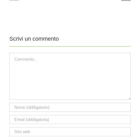
XIX
XVIII
DOMENICA
DOMENICA
DEL
DEL
TEMPO
TEMPO
ORDINARIO
ORDINARIO
Scrivi un commento
Commento