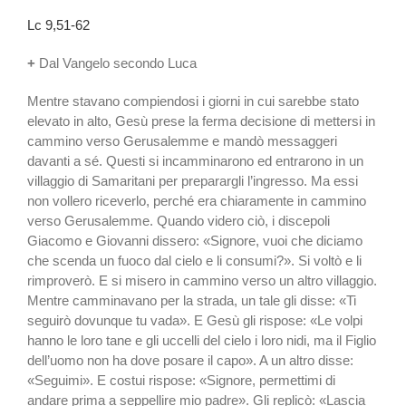
Lc 9,51-62
+
Dal Vangelo secondo Luca
Mentre stavano compiendosi i giorni in cui sarebbe stato
elevato in alto, Gesù prese la ferma decisione di mettersi in
cammino verso Gerusalemme e mandò messaggeri
davanti a sé. Questi si incamminarono ed entrarono in un
villaggio di Samaritani per preparargli l’ingresso. Ma essi
non vollero riceverlo, perché era chiaramente in cammino
verso Gerusalemme. Quando videro ciò, i discepoli
Giacomo e Giovanni dissero: «Signore, vuoi che diciamo
che scenda un fuoco dal cielo e li consumi?». Si voltò e li
rimproverò. E si misero in cammino verso un altro villaggio.
Mentre camminavano per la strada, un tale gli disse: «Ti
seguirò dovunque tu vada». E Gesù gli rispose: «Le volpi
hanno le loro tane e gli uccelli del cielo i loro nidi, ma il Figlio
dell’uomo non ha dove posare il capo». A un altro disse:
«Seguimi». E costui rispose: «Signore, permettimi di
andare prima a seppellire mio padre». Gli replicò: «Lascia