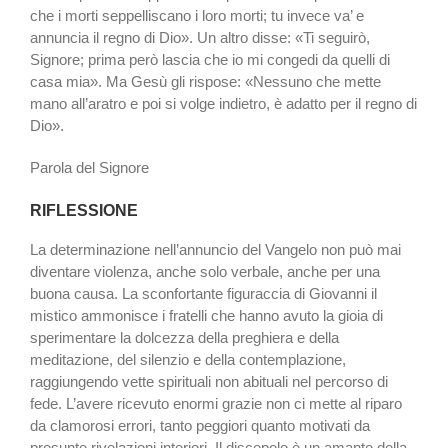
che i morti seppelliscano i loro morti; tu invece va’ e
annuncia il regno di Dio». Un altro disse: «Ti seguirò,
Signore; prima però lascia che io mi congedi da quelli di
casa mia». Ma Gesù gli rispose: «Nessuno che mette
mano all’aratro e poi si volge indietro, è adatto per il regno di
Dio».
Parola del Signore
RIFLESSIONE
La determinazione nell’annuncio del Vangelo non può mai
diventare violenza, anche solo verbale, anche per una
buona causa. La sconfortante figuraccia di Giovanni il
mistico ammonisce i fratelli che hanno avuto la gioia di
sperimentare la dolcezza della preghiera e della
meditazione, del silenzio e della contemplazione,
raggiungendo vette spirituali non abituali nel percorso di
fede. L’avere ricevuto enormi grazie non ci mette al riparo
da clamorosi errori, tanto peggiori quanto motivati da
presunte rivelazioni interiori. Il discepolo è un amante della