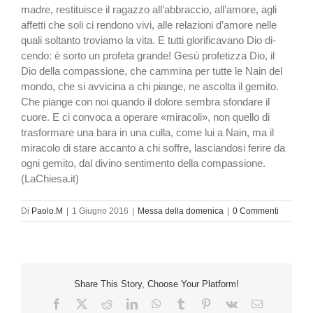
madre, resti­tuisce il ragazzo all’abbrac­cio, all’amore, agli
affetti che soli ci rendono vivi, alle rela­zioni d’amore nelle
quali sol­tanto troviamo la vita. E tutti glorificavano Dio di­
cendo: è sorto un profeta grande! Gesù profetizza Dio, il
Dio della compassione, che cammina per tutte le Nain del
mondo, che si avvicina a chi piange, ne ascolta il gemito.
Che piange con noi quando il dolore sembra sfondare il
cuore. E ci convo­ca a operare «miracoli», non quello di
trasformare una ba­ra in una culla, come lui a Nain, ma il
miracolo di stare accanto a chi soffre, lascian­dosi ferire da
ogni gemito, dal divino sentimento della compassione.
(LaChiesa.it)
Di
Paolo.M
|
1 Giugno 2016
|
Messa della domenica
|
0 Commenti
Share This Story, Choose Your Platform!
Facebook
X
Reddit
LinkedIn
WhatsApp
Tumblr
Pinterest
Vk
Email