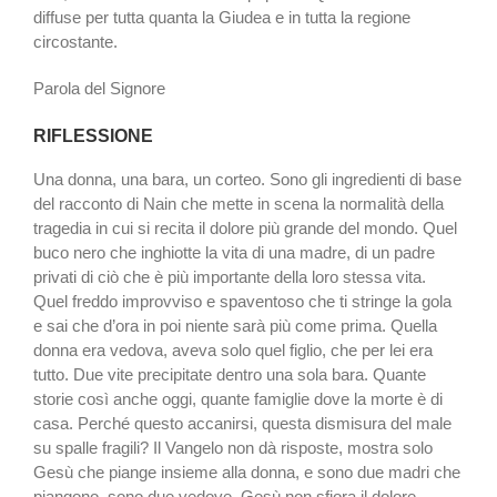
diffuse per tutta quanta la Giudea e in tutta la regione
circostante.
Parola del Signore
RIFLESSIONE
Una donna, una bara, un corteo. Sono gli ingredienti di base
del racconto di Nain che mette in scena la normalità della
tragedia in cui si recita il dolore più grande del mon­do. Quel
buco nero che in­ghiotte la vita di una madre, di un padre
privati di ciò che è più importante della loro stessa vita.
Quel freddo improvviso e spaventoso che ti stringe la gola
e sai che d’ora in poi niente sarà più come prima. Quella
donna era vedova, a­veva solo quel figlio, che per lei era
tutto. Due vite preci­pitate dentro una sola bara. Quante
storie così anche og­gi, quante famiglie dove la morte è di
casa. Perché que­sto accanirsi, questa dismi­sura del male
su spalle fragi­li? Il Vangelo non dà risposte, mostra solo
Gesù che piange insieme alla donna, e sono due madri che
piangono, so­no due vedove. Gesù non sfiora il dolore,