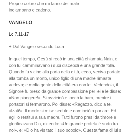
Proprio coloro che mi fanno del male
inciampano e cadono.
VANGELO
Lc 7,11-17
+
Dal Vangelo secondo Luca
In quel tempo, Gesù si recò in una città chiamata Nain, e
con lui camminavano i suoi discepoli e una grande folla.
Quando fu vicino alla porta della città, ecco, veniva portato
alla tomba un morto, unico figlio di una madre rimasta
vedova; e molta gente della città era con lei. Vedendola, il
Signore fu preso da grande compassione per lei e le disse:
«Non piangere!». Si avvicinò e toccò la bara, mentre i
portatori si fermarono. Poi disse: «Ragazzo, dico a te,
àlzati!». Il morto si mise seduto e cominciò a parlare. Ed
egli lo restituì a sua madre. Tutti furono presi da timore e
glorificavano Dio, dicendo: «Un grande profeta è sorto tra
noi», e: «Dio ha visitato il suo popolo». Questa fama di lui si