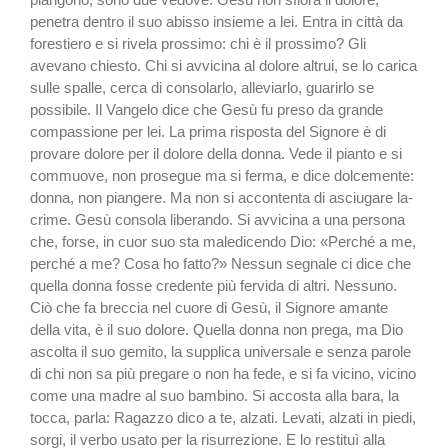
penetra den­tro il suo abisso insieme a lei. Entra in città da
forestiero e si rivela prossimo: chi è il prossimo? Gli
avevano chie­sto. Chi si avvicina al dolore altrui, se lo carica
sulle spal­le, cerca di consolarlo, alle­viarlo, guarirlo se
possibile. Il Vangelo dice che Gesù fu preso da grande
compassio­ne per lei. La prima risposta del Signore è di
provare do­lore per il dolore della donna. Vede il pianto e si
commuo­ve, non prosegue ma si fer­ma, e dice dolcemente:
don­na, non piangere. Ma non si accontenta di asciugare la­
crime. Gesù consola liberan­do. Si avvicina a una perso­na
che, forse, in cuor suo sta maledicendo Dio: «Perché a me,
perché a me? Cosa ho fatto?» Nessun segnale ci dice che
quella donna fosse credente più fervida di altri. Nessuno.
Ciò che fa breccia nel cuore di Gesù, il Signore amante
della vita, è il suo dolore. Quella donna non prega, ma Dio
ascolta il suo gemito, la supplica universale e senza parole
di chi non sa più pre­gare o non ha fede, e si fa vi­cino, vicino
come una madre al suo bambino. Si accosta al­la bara, la
tocca, parla: Ra­gazzo dico a te, alzati. Leva­ti, alzati in piedi,
sorgi, il ver­bo usato per la risurrezione. E lo restituì alla