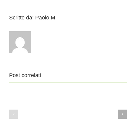
Scritto da:
Paolo.M
Post correlati
11
4
Agosto
Agosto
2019
2019
XIX
XVIII
DOMENICA
DOMENICA
DEL
DEL
TEMPO
TEMPO