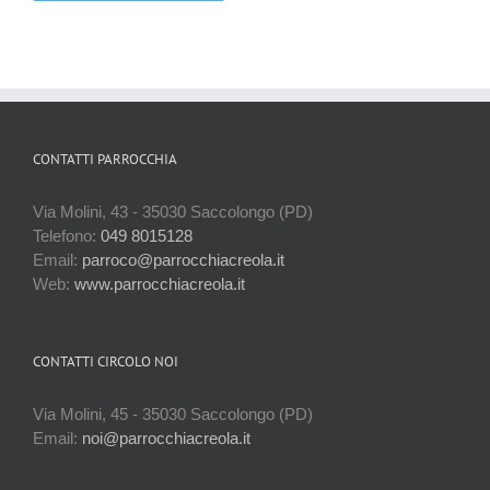
CONTATTI PARROCCHIA
Via Molini, 43 - 35030 Saccolongo (PD)
Telefono:
049 8015128
Email:
parroco@parrocchiacreola.it
Web:
www.parrocchiacreola.it
CONTATTI CIRCOLO NOI
Via Molini, 45 - 35030 Saccolongo (PD)
Email:
noi@parrocchiacreola.it