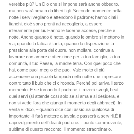
verebbe più? Un Dio che si im­pone sarà anche obbedito,
ma non sarà amato da liberi figli. Secondo momento: nella
not­te i servi vegliano e attendono il padrone; hanno cinti i
fian­chi, cioè sono pronti ad acco­glierlo, a essere
interamente per lui. Hanno le lucerne ac­cese, perché è
notte. Anche quando è notte, quando le ombre si mettono in
via; quando la fatica è tanta, quan­do la disperazione fa
pressio­ne alla porta del cuore, non mollare, continua a
lavorare con amore e attenzione per la tua famiglia, la tua
comunità, il tuo Paese, la madre terra. Con quel poco che
hai, come puoi, meglio che puoi. Vale molto di più
accendere una piccola lampada nella notte che imprecare
contro tutto il buio che ci circonda. Perché poi arriva il terzo
mo­mento. E se tornando il pa­drone li troverà svegli, beati
quei servi (si attende così so­lo se si ama e si desidera, e
non si vede l’ora che giunga il mo­mento degli abbracci). In
ve­rità vi dico, – quando dice co­sì assicura qualcosa di
impor­tante -li farà mettere a tavola e passerà a servirli.È il
capo­volgimento dell’idea di pa­drone: il punto commovente,
sublime di questo racconto, il momento straordinario,