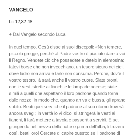
VANGELO
Lc 12,32-48
+
Dal Vangelo secondo Luca
In quel tempo, Gesù disse ai suoi discepoli: «Non temere,
piccolo gregge, perché al Padre vostro è piaciuto dare a voi
il Regno. Vendete ciò che possedete e datelo in elemosina;
fatevi borse che non invecchiano, un tesoro sicuro nei cieli,
dove ladro non arriva e tarlo non consuma. Perché, dov’è il
vostro tesoro, là sarà anche il vostro cuore. Siate pronti,
con le vesti strette ai fianchi e le lampade accese; siate
simili a quelli che aspettano il loro padrone quando torna
dalle nozze, in modo che, quando arriva e bussa, gli aprano
subito. Beati quei servi che il padrone al suo ritorno troverà
ancora svegli; in verità io vi dico, si stringerà le vesti ai
fianchi, li farà mettere a tavola e passerà a servirli. E se,
giungendo nel mezzo della notte o prima dell’alba, li troverà
così, beati loro! Cercate di capire questo: se il padrone di