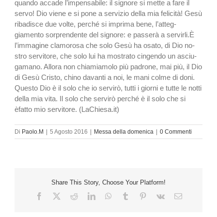
quando accade l’impensabi­le: il signore si mette a fare il
servo! Dio viene e si pone a servizio della mia felicità! Gesù
ribadisce due volte, per­ché si imprima bene, l’atteg­
giamento sorprendente del si­gnore: e passerà a servirli.È
l’immagine clamorosa che so­lo Gesù ha osato, di Dio no­
stro servitore, che solo lui ha mostrato cingendo un asciu­
gamano. Allora non chiamia­molo più padrone, mai più, il Dio
di Gesù Cristo, chino da­vanti a noi, le mani colme di doni.
Questo Dio è il solo che io ser­virò, tutti i giorni e tutte le not­ti
della mia vita. Il solo che ser­virò perché è il solo che si
èfatto mio servitore. (LaChiesa.it)
Di
Paolo.M
|
5 Agosto 2016
|
Messa della domenica
|
0 Commenti
Share This Story, Choose Your Platform!
Facebook
X
Reddit
LinkedIn
WhatsApp
Tumblr
Pinterest
Vk
Email