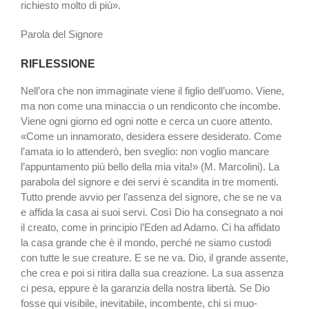
richiesto molto di più».
Parola del Signore
RIFLESSIONE
Nell’ora che non im­maginate viene il fi­glio dell’uomo. Viene,
ma non come una minaccia o un rendiconto che incom­be.
Viene ogni giorno ed ogni notte e cerca un cuore atten­to.
«Come un innamorato, de­sidera essere desiderato. Co­me
l’amata io lo attenderò, ben sveglio: non voglio mancare
l’appuntamento più bel­lo della mia vita!» (M. Marco­lini). La
parabola del signore e dei servi è scandita in tre mo­menti.
Tutto prende avvio per l’assenza del signore, che se ne va
e affida la casa ai suoi servi. Così Dio ha consegnato a noi
il creato, come in prin­cipio l’Eden ad Adamo. Ci ha affidato
la casa grande che è il mondo, perché ne siamo cu­stodi
con tutte le sue creatu­re. E se ne va. Dio, il grande as­sente,
che crea e poi si ritira dalla sua creazione. La sua as­senza
ci pesa, eppure è la ga­ranzia della nostra libertà. Se Dio
fosse qui visibile, inevita­bile, incombente, chi si muo­