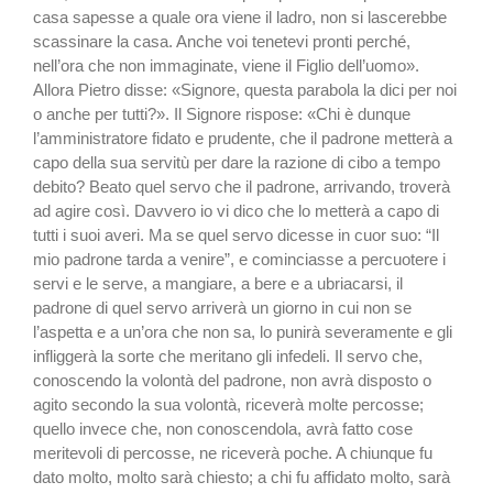
casa sapesse a quale ora viene il ladro, non si lascerebbe
scassinare la casa. Anche voi tenetevi pronti perché,
nell’ora che non immaginate, viene il Figlio dell’uomo».
Allora Pietro disse: «Signore, questa parabola la dici per noi
o anche per tutti?». Il Signore rispose: «Chi è dunque
l’amministratore fidato e prudente, che il padrone metterà a
capo della sua servitù per dare la razione di cibo a tempo
debito? Beato quel servo che il padrone, arrivando, troverà
ad agire così. Davvero io vi dico che lo metterà a capo di
tutti i suoi averi. Ma se quel servo dicesse in cuor suo: “Il
mio padrone tarda a venire”, e cominciasse a percuotere i
servi e le serve, a mangiare, a bere e a ubriacarsi, il
padrone di quel servo arriverà un giorno in cui non se
l’aspetta e a un’ora che non sa, lo punirà severamente e gli
infliggerà la sorte che meritano gli infedeli. Il servo che,
conoscendo la volontà del padrone, non avrà disposto o
agito secondo la sua volontà, riceverà molte percosse;
quello invece che, non conoscendola, avrà fatto cose
meritevoli di percosse, ne riceverà poche. A chiunque fu
dato molto, molto sarà chiesto; a chi fu affidato molto, sarà