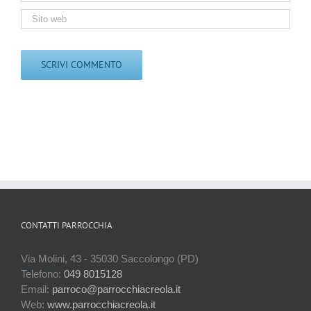
CONTATTI PARROCCHIA
Via Molini, 43 - 35030 Saccolongo (PD)
Telefono:
049 8015128
Email:
parroco@parrocchiacreola.it
Web:
www.parrocchiacreola.it