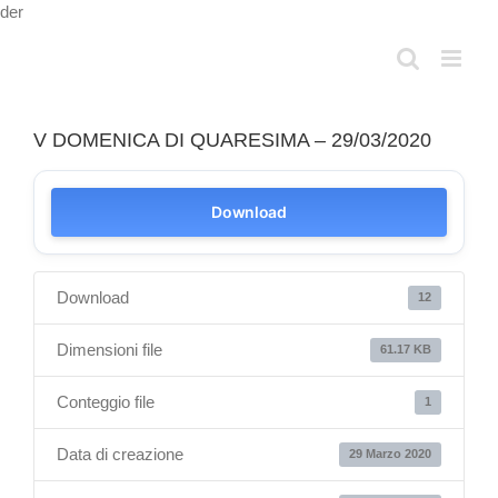
Salta
der
al
contenuto
V DOMENICA DI QUARESIMA – 29/03/2020
Download
Download
12
Dimensioni file
61.17 KB
Conteggio file
1
Data di creazione
29 Marzo 2020