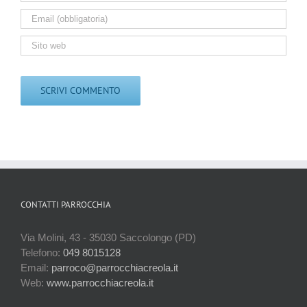
CONTATTI PARROCCHIA
Via Molini, 43 - 35030 Saccolongo (PD)
Telefono:
049 8015128
Email:
parroco@parrocchiacreola.it
Web:
www.parrocchiacreola.it