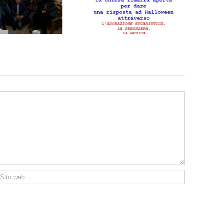
Notte Santi 2016
Incontro operatori pastorali