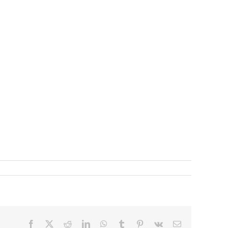
Facebook
X
Reddit
LinkedIn
WhatsApp
Tumblr
Pinterest
Vk
Email