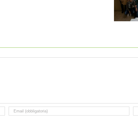
0
2014
INCARICHI 2017 – 19
-17