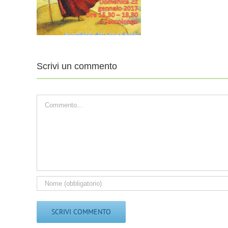
201
pastorali
-13
Scrivi un commento
Commento