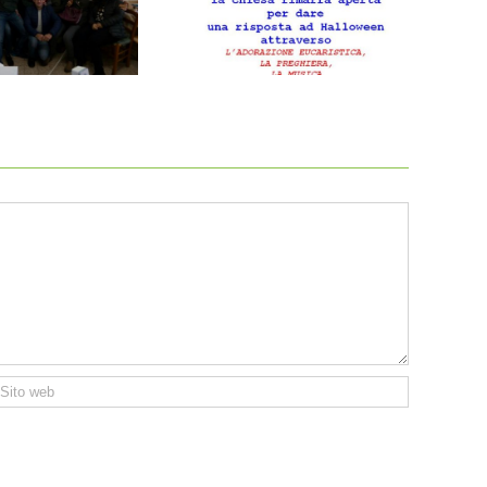
Notte Santi 2016
Incontro operatori pastorali