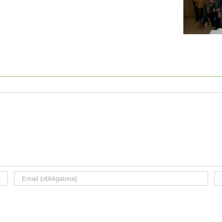
0
2014
INCARICHI 2017 – 19
-17