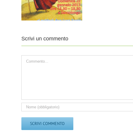
201
pastorali
-13
Scrivi un commento
Commento