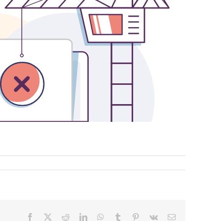
Facebook
X
Reddit
LinkedIn
WhatsApp
Tumblr
Pinterest
Vk
Email