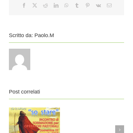
Facebook
X
Reddit
LinkedIn
WhatsApp
Tumblr
Pinterest
Vk
Email
Scritto da:
Paolo.M
Post correlati
INCARICHI