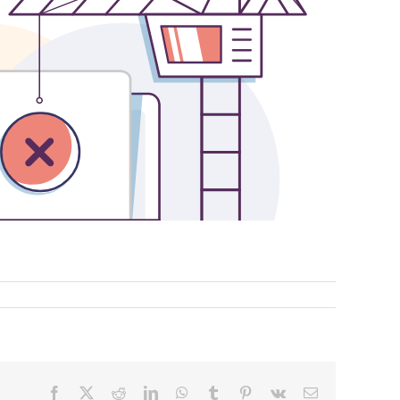
Facebook
X
Reddit
LinkedIn
WhatsApp
Tumblr
Pinterest
Vk
Email