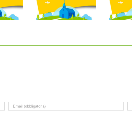
 parrocchiale del
Anno 19 – N°24 – 08 giugno
A
.06.2025
2025