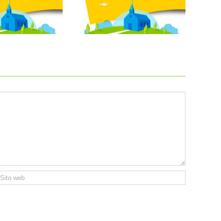
nno 19 – N°18 – 27 aprile
Foglietto parrocchiale del
2025
13.07.2025