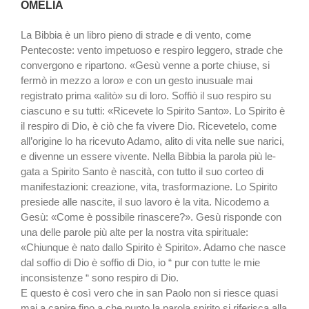
OMELIA
La Bibbia è un libro pieno di strade e di vento, come
Pentecoste: vento impe­tuoso e respiro leggero, strade che
convergono e ripartono. «Gesù venne a porte chiuse, si
fermò in mezzo a loro» e con un gesto inusuale mai
registrato prima «alitò» su di loro. Soffiò il suo respiro su
ciascuno e su tut­ti: «Ricevete lo Spirito Santo». Lo Spirito è
il respiro di Dio, è ciò che fa vivere Dio. Ricevetelo, co­me
all’origine lo ha ricevuto A­damo, alito di vita nelle sue na­rici,
e divenne un essere viven­te. Nella Bibbia la parola più le­
gata a Spirito Santo è nascità, con tutto il suo corteo di
mani­festazioni: creazione, vita, tra­sformazione. Lo Spirito
presiede alle nascite, il suo lavoro è la vi­ta. Nicodemo a
Gesù: «Come è possibile rinascere?». Gesù ri­sponde con
una delle parole più alte per la nostra vita spirituale:
«Chiunque è nato dallo Spirito è Spirito». Adamo che nasce
dal soffio di Dio è soffio di Dio, io “ pur con tutte le mie
inconsi­stenze “ sono respiro di Dio.
E questo è così vero che in san Paolo non si riesce quasi
mai a capire fino a che punto la paro­la spirito si riferisca alla