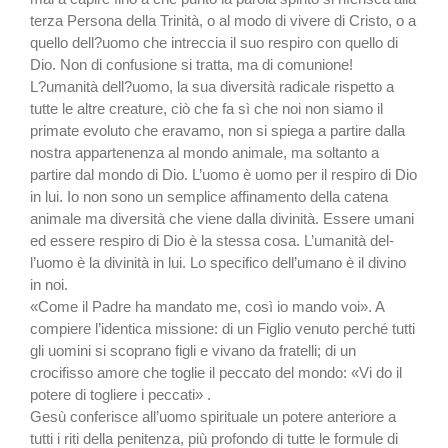
terza Persona della Trinità, o al modo di vivere di Cristo, o a
quello del­l?uomo che intreccia il suo re­spiro con quello di
Dio. Non di confusione si tratta, ma di co­munione!
L?umanità dell?uomo, la sua di­versità radicale rispetto a
tutte le altre creature, ciò che fa sì che noi non siamo il
primate evolu­to che eravamo, non si spiega a partire dalla
nostra apparte­nenza al mondo animale, ma soltanto a
partire dal mondo di Dio. L’uomo è uomo per il re­spiro di Dio
in lui. Io non sono un semplice affinamento della catena
animale ma diversità che viene dalla divinità. Essere u­mani
ed essere respiro di Dio è la stessa cosa. L’umanità del­
l’uomo è la divinità in lui. Lo specifico dell’umano è il divino
in noi.
«Come il Padre ha mandato me, così io mando voi». A
compiere l’identica missione: di un Figlio venuto perché tutti
gli uomini si scoprano figli e vivano da fratel­li; di un
crocifisso amore che to­glie il peccato del mondo: «Vi do il
potere di togliere i peccati» .
Gesù conferisce all’uomo spiri­tuale un potere anteriore a
tutti i riti della penitenza, più profon­do di tutte le formule di