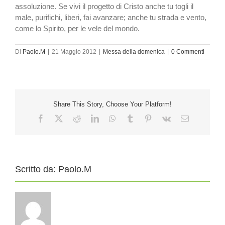
assolu­zione. Se vivi il progetto di Cri­sto anche tu togli il
male, puri­fichi, liberi, fai avanzare; anche tu strada e vento,
come lo Spiri­to, per le vele del mondo.
Di
Paolo.M
|
21 Maggio 2012
|
Messa della domenica
|
0 Commenti
Share This Story, Choose Your Platform!
Facebook
X
Reddit
LinkedIn
WhatsApp
Tumblr
Pinterest
Vk
Email
Scritto da:
Paolo.M