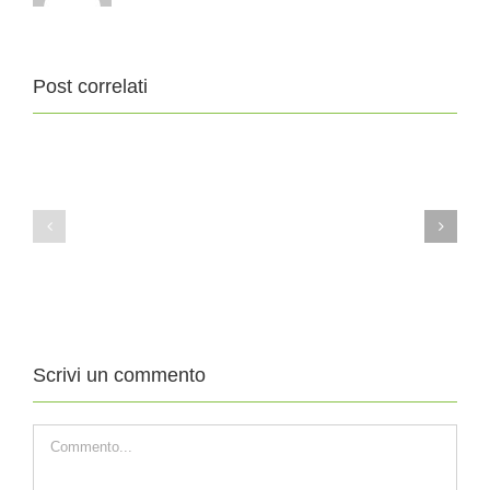
Post correlati
11
4
Agosto
Agosto
2019
2019
XIX
XVIII
DOMENICA
DOMENICA
DEL
DEL
TEMPO
TEMPO
ORDINARIO
ORDINARIO
Scrivi un commento
Commento